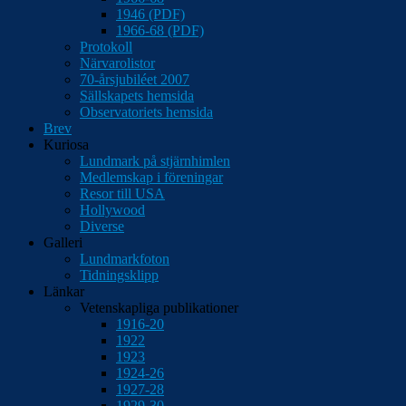
1946 (PDF)
1966-68 (PDF)
Protokoll
Närvarolistor
70-årsjubiléet 2007
Sällskapets hemsida
Observatoriets hemsida
Brev
Kuriosa
Lundmark på stjärnhimlen
Medlemskap i föreningar
Resor till USA
Hollywood
Diverse
Galleri
Lundmarkfoton
Tidningsklipp
Länkar
Vetenskapliga publikationer
1916-20
1922
1923
1924-26
1927-28
1929-30