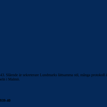
43. Slående är sekreterare Lundmarks lättsamma stil, många protokoll ä
neln i Malmö.
1939-40