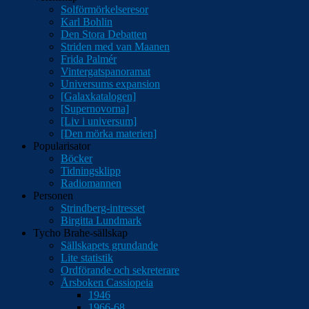
Solförmörkelseresor
Karl Bohlin
Den Stora Debatten
Striden med van Maanen
Frida Palmér
Vintergatspanoramat
Universums expansion
[Galaxkatalogen]
[Supernovorna]
[Liv i universum]
[Den mörka materien]
Popularisator
Böcker
Tidningsklipp
Radiomannen
Personen
Strindberg-intresset
Birgitta Lundmark
Tycho Brahe-sällskap
Sällskapets grundande
Lite statistik
Ordförande och sekreterare
Årsboken Cassiopeia
1946
1966-68