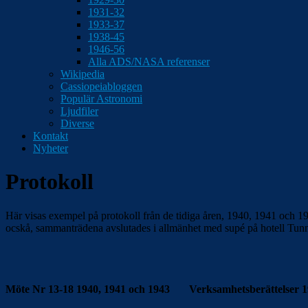
1931-32
1933-37
1938-45
1946-56
Alla ADS/NASA referenser
Wikipedia
Cassiopeiabloggen
Populär Astronomi
Ljudfiler
Diverse
Kontakt
Nyheter
Protokoll
Här visas exempel på protokoll från de tidiga åren, 1940, 1941 och 19
ocskå, sammanträdena avslutades i allmänhet med supé på hotell Tun
Möte Nr 13-18 1940, 1941 och 1943
Verksamhetsberättelser 