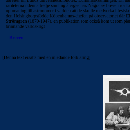
därefter till Lunds universitetsbibliotek, Lundmarksamlingen. En ha
rariteterna i denna tredje samling återges här. Några av breven rör
uppmaning till astronomer i världen att de skullle medverka i festskrif
den Helsingborgsfödde Köpenhamns-chefen på observatoriet där
El
Strömgren
(1870-1947), en publikation som också kom ut som plan
brinnande världskrig!
Breven
[Denna text ersätts med en inledande förklaring]