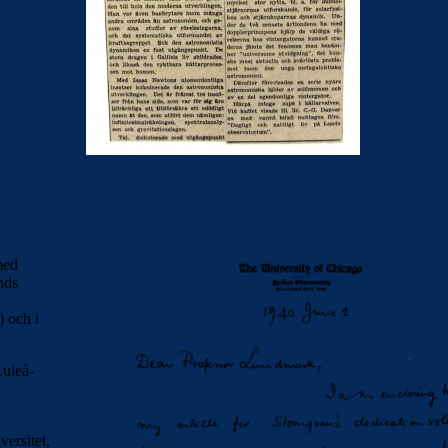
med
nds
)
och i
Luleå-
ersitet,