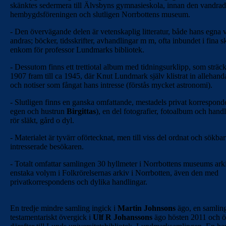
skänktes sedermera till Älvsbyns gymnasieskola, innan den vandrade 
hembygdsföreningen och slutligen Norrbottens museum.
- Den övervägande delen är vetenskaplig litteratur, både hans egna 
andras; böcker, tidsskrifter, avhandlingar m m, ofta inbundet i fina 
enkom för professor Lundmarks bibliotek.
- Dessutom finns ett trettiotal album med tidningsurklipp, som sträck
1907 fram till ca 1945, där Knut Lundmark själv klistrat in allehanda
och notiser som fångat hans intresse (förstås mycket astronomi).
- Slutligen finns en ganska omfattande, mestadels privat korrespond
egen och hustrun
Birgittas
), en del fotografier, fotoalbum och hand
rör släkt, gård o dyl.
- Materialet är tyvärr oförtecknat, men till viss del ordnat och sökbar
intresserade besökaren.
- Totalt omfattar samlingen 30 hyllmeter i Norrbottens museums ark
enstaka volym i Folkrörelsernas arkiv i Norrbotten, även den med
privatkorrespondens och dylika handlingar.
En tredje mindre samling ingick i
Martin Johnsons
ägo, en samlin
testamentariskt övergick i
Ulf R Johanssons
ägo hösten 2011 och ö