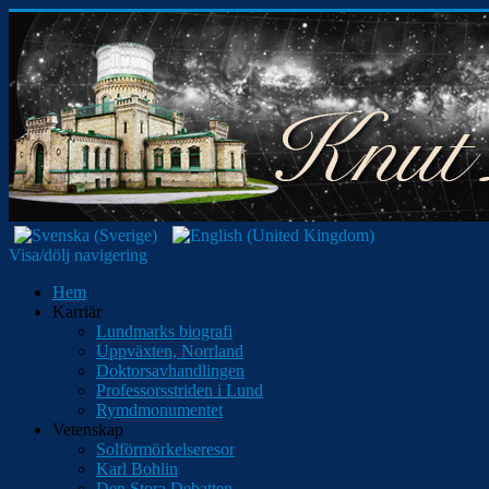
Visa/dölj navigering
Hem
Karriär
Lundmarks biografi
Uppväxten, Norrland
Doktorsavhandlingen
Professorsstriden i Lund
Rymdmonumentet
Vetenskap
Solförmörkelseresor
Karl Bohlin
Den Stora Debatten