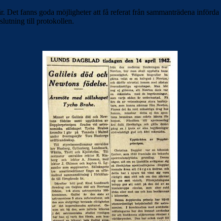
t fanns goda möjligheter att få referat från sammanträdena införda i de
utning till protokollen.