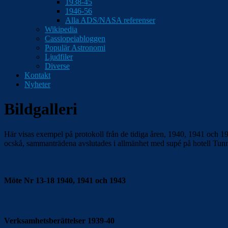
1938-45
1946-56
Alla ADS/NASA referenser
Wikipedia
Cassiopeiabloggen
Populär Astronomi
Ljudfiler
Diverse
Kontakt
Nyheter
Bildgalleri
Här visas exempel på protokoll från de tidiga åren, 1940, 1941 och 19
ocskå, sammanträdena avslutades i allmänhet med supé på hotell Tun
Möte Nr 13-18 1940, 1941 och 1943
Verksamhetsberättelser 1939-40