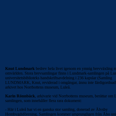
Knut Lundmark
bedrev hela livet igenom en ymnig brevväxling 
omvärlden. Stora brevsamlingar finns i Lundmark-samlingen på Lu
universitetsbiblioteks handskriftsavdelning i 236 kapslar (Samling
LUNDMARK, Knut, reviderad i omgångar, ännu inte färdigordnad
arkivet hos Norrbottens museum, Luleå.
Karin Rönnbäck
, arkivarie vid Norrbottens museum, berättar om 
samlingen, som innehåller flera rara dokument:
- Här i Luleå har vi en ganska stor samling, donerad av Älvsby
Hembygdsförening. Samlingen kommer ursprungligen från Åbo univ