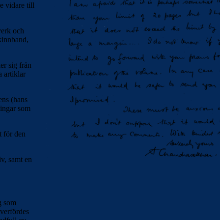
vidare till
verk och
skinnband,
er sig från
 artiklar
ens (hans
lingar som
t för den
iv, samt en
g som
verfördes