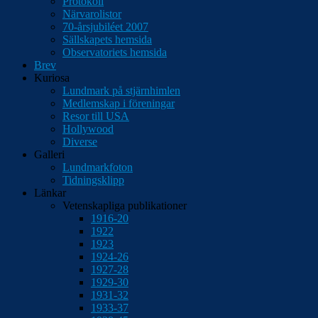
Protokoll
Närvarolistor
70-årsjubiléet 2007
Sällskapets hemsida
Observatoriets hemsida
Brev
Kuriosa
Lundmark på stjärnhimlen
Medlemskap i föreningar
Resor till USA
Hollywood
Diverse
Galleri
Lundmarkfoton
Tidningsklipp
Länkar
Vetenskapliga publikationer
1916-20
1922
1923
1924-26
1927-28
1929-30
1931-32
1933-37