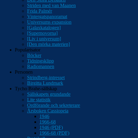
Striden med van Maanen
Frida Palmér
Vintergatspanoramat
Universums expansion
[Galaxkatalogen]
[Supernovorna]
[Liv i universum]
[Den mörka materien]
Popularisator
Böcker
Tidningsklipp
Radiomannen
Personen
Strindberg-intresset
Birgitta Lundmark
Tycho Brahe-sällskap
Sällskapets grundande
Lite statistik
Ordförande och sekreterare
Årsboken Cassiopeia
1946
1966-68
1946 (PDF)
1966-68 (PDF)