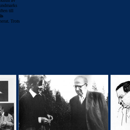
ndfull av
 Lundmarks
ten till
is
erat. Trots