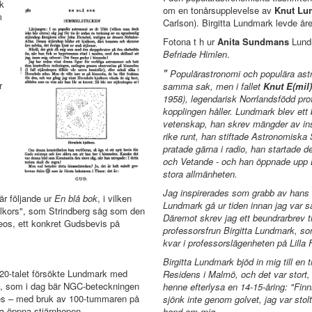
k
om en tonårsupplevelse av
Knut Lu
m
Carlson). Birgitta Lundmark levde år
Fotona t h ur
Anita Sundmans
Lundm
Befriade Himlen
.
"
Populärastronomi och populära astr
r
samma sak, men i fallet
Knut E(mil
1958), legendarisk Norrlandsfödd prof
kopplingen håller. Lundmark blev ett 
vetenskap, han skrev mängder av ins
rike runt, han stiftade Astronomisk
pratade gärna i radio, han startade d
och Vetande - och han öppnade upp L
stora allmänheten.
Jag inspirerades som grabb av hans 
r följande ur
En blå bok
, i vilken
Lundmark gå ur tiden innan jag var s
lkors", som Strindberg såg som den
Däremot skrev jag ett beundrarbrev t
os, ett konkret Gudsbevis på
professorsfrun Birgitta Lundmark, som
kvar i professorslägenheten på Lilla 
Birgitta Lundmark bjöd in mig till en
920-talet försökte Lundmark med
Residens i Malmö, och det var stort, d
en, som i dag bär NGC-beteckningen
henne efterlysa en 14-15-åring: "Fin
es – med bruk av 100-tummaren på
sjönk inte genom golvet, jag var sto
ga öppna stjärnhopen.
hand om mig.