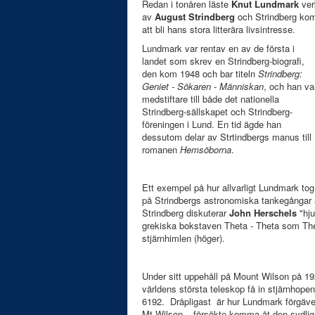
Redan i tonåren läste
Knut Lundmark
ver
av
August Strindberg
och Strindberg ko
att bli hans stora litterära livsintresse.
Lundmark var rentav en av de första i
landet som skrev en Strindberg-biografi,
den kom 1948 och bar titeln
Strindberg:
Geniet - Sökaren - Människan
, och han va
medstiftare till både det nationella
Strindberg-sällskapet och Strindberg-
föreningen i Lund. En tid ägde han
dessutom delar av Strtindbergs manus till
romanen
Hemsöborna
.
Ett exempel på hur allvarligt Lundmark tog
på Strindbergs astronomiska tankegångar ä
Strindberg diskuterar
John Herschels
"hju
grekiska bokstaven Theta - Theta som The
stjärnhimlen (höger).
Under sitt uppehåll på Mount Wilson på 1
världens största teleskop få in stjärnhop
6192. Dråpligast är hur Lundmark förgäv
Mt Wilson – försökte komma åt den sydli