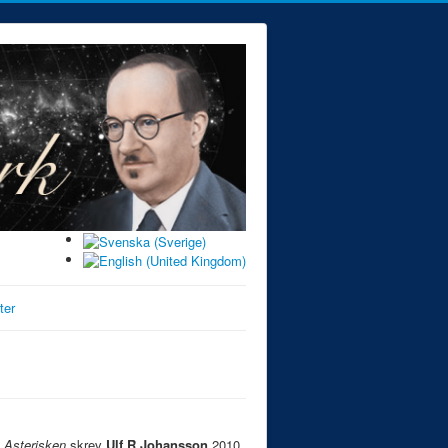
ter
n
Asterisken
skrev
Ulf R Johansson
2010