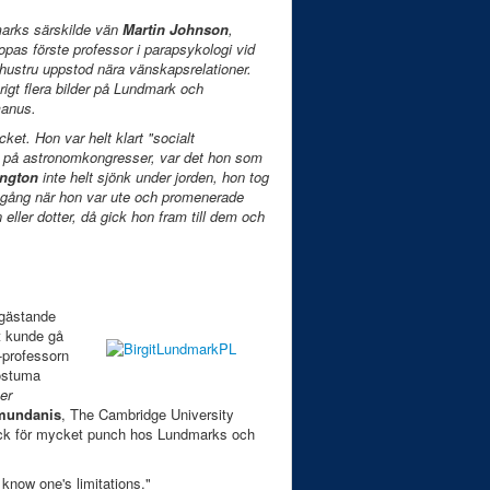
marks särskilde vän
Martin Johnson
,
as förste professor i parapsykologi vid
s hustru uppstod nära vänskapsrelationer.
vrigt flera bilder på Lundmark och
manus.
t. Hon var helt klart "socialt
s på astronomkongresser, var det hon som
ington
inte helt sjönk under jorden, hon tog
gång när hon var ute och promenerade
eller dotter, då gick hon fram till dem och
 gästande
t kunde gå
d-professorn
ostuma
er
amundanis
, The Cambridge University
ck för mycket punch hos Lundmarks och
 know one's limitations."