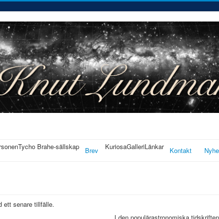
rsonen
Tycho Brahe-sällskap
Kuriosa
Galleri
Länkar
Brev
Kontakt
Nyhe
ett senare tillfälle.
I den populärastronomiska tidskrifte