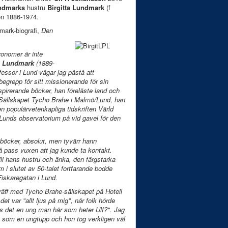
ndmarks
hustru
Birgitta Lundmark
(f
en 1886-1974.
ark-biografi,
Den
onomer är inte
) Lundmark
(1889-
essor i Lund vågar jag påstå att
begrepp för sitt missionerande för sin
pirerande böcker, han föreläste land och
a Sällskapet Tycho Brahe i Malmö/Lund, han
en populärvetenkapliga tidskriften Värld
unds observatorium på vid gavel för den
böcker, absolut, men tyvärr hann
å pass vuxen att jag kunde ta kontakt.
ill hans hustru och änka, den färgstarka
 i slutet av 50-talet fortfarande bodde
Fiskaregatan i Lund.
 träff med Tycho Brahe-sällskapet på Hotell
et var "allt ljus på mig", när folk hörde
ns det en ung man här som heter Ulf?". Jag
lt som en ungtupp och hon tog verkligen väl