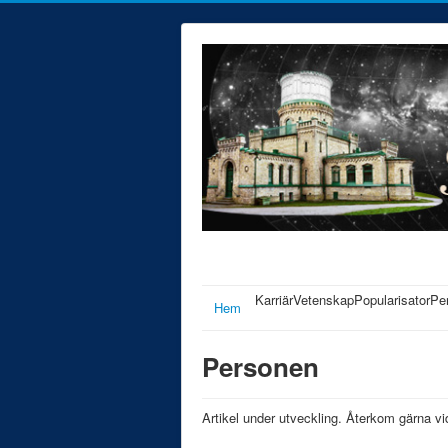
Karriär
Vetenskap
Popularisator
Pe
Hem
Personen
Artikel under utveckling. Återkom gärna vid 