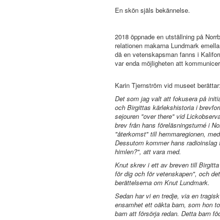
En skön själs bekännelse.
2018 öppnade en utställning på Nor
relationen makarna Lundmark emellan
då en vetenskapsman fanns i Kalifo
var enda möjligheten att kommunicer
Karin Tjernström vid museet berättar
Det som jag valt att fokusera på initi
och Birgittas kärlekshistoria i brevf
sejouren "over there" vid Lickobservator
brev från hans föreläsningsturné i N
"återkomst" till hemmaregionen, med f
Dessutom kommer hans radioinslag frå
himlen?", att vara med.
Knut skrev i ett av breven till Birgitta
för dig och för vetenskapen", och det
berättelserna om Knut Lundmark.
Sedan har vi en tredje, via en tragis
ensamhet ett oäkta barn, som hon tog
barn att försörja redan. Detta barn 