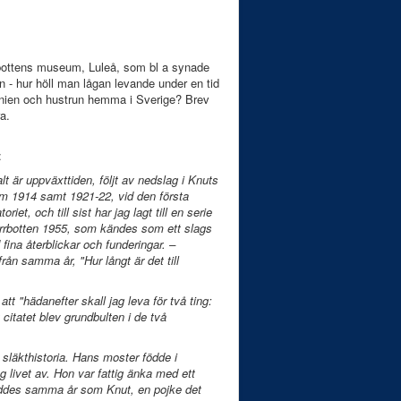
rbottens museum, Luleå, som bl a synade
 - hur höll man lågan levande under en tid
rnien och hustrun hemma i Sverige? Brev
a.
:
alt är uppväxttiden, följt av nedslag i Knuts
orm 1914 samt 1921-22, vid den första
iet, och till sist har jag lagt till en serie
orrbotten 1955, som kändes som ett slags
ina återblickar och funderingar. –
n samma år, "Hur långt är det till
 att "hädanefter skall jag leva för två ting:
 citatet blev grundbulten i de två
k släkthistoria. Hans moster födde i
 livet av. Hon var fattig änka med ett
föddes samma år som Knut, en pojke det