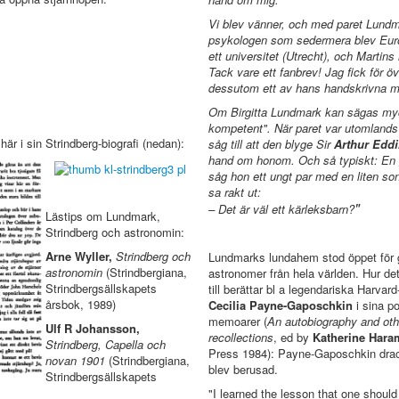
Vi blev vänner, och med paret Lund
psykologen som sedermera blev Europ
ett universitet (Utrecht), och Martin
Tack vare ett fanbrev! Jag fick för ö
dessutom ett av hans handskrivna 
Om Birgitta Lundmark kan sägas mycke
kompetent". När paret var utomland
r i sin Strindberg-biografi (nedan):
såg till att den blyge Sir
Arthur Edd
hand om honom. Och så typiskt: En 
såg hon ett ungt par med en liten son 
sa rakt ut:
"
– Det är väl ett kärleksbarn?
Lästips om Lundmark,
Strindberg och astronomin:
Arne Wyller,
Strindberg och
Lundmarks lundahem stod öppet för
astronomin
(Strindbergiana,
astronomer från hela världen. Hur de
Strindbergsällskapets
till berättar bl a legendariska Harvar
årsbok, 1989)
Cecilia Payne-Gaposchkin
i sina p
memoarer (
An autobiography and oth
Ulf R Johansson,
recollections
, ed by
Katherine Har
Strindberg, Capella och
Press 1984): Payne-Gaposchkin dra
novan 1901
(Strindbergiana,
blev berusad.
Strindbergsällskapets
"I learned the lesson that one should