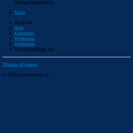
tidningsklippgallerier.
Nästa
Du är här:
Hem
Kategorier
Webbsidan
Webbsidan
Nya menytillägg, mm
Tillbaka till toppen
© 2026 knutlundmark.se