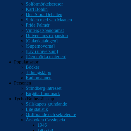
Solförmörkelseresor
Karl Bohlin
Den Stora Debatten
Striden med van Maanen
Frida Palmér
Vintergatspanoramat
Universums expansion
[Galaxkatalogen]
[Supernovorna]
[Liv i universum]
[Den mörka materien]
Popularisator
Böcker
Tidningsklipp
Radiomannen
Personen
Strindberg-intresset
Birgitta Lundmark
Tycho Brahe-sällskap
Sällskapets grundande
Lite statistik
Ordförande och sekreterare
Årsboken Cassiopeia
1946
1966-68