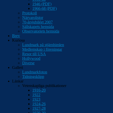
1946 (PDF)
1966-68 (PDF)
Protokoll
Närvarolistor
70-årsjubiléet 2007
Sällskapets hemsida
Observatoriets hemsida
Brev
Kuriosa
Lundmark på stjärnhimlen
Medlemskap i föreningar
Resor till USA
Hollywood
Diverse
Galleri
Lundmarkfoton
Tidningsklipp
Länkar
Vetenskapliga publikationer
1916-20
1922
1923
1924-26
1927-28
1929-30