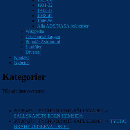
1931-32
1933-37
1938-45
1946-56
Alla ADS/NASA referenser
Wikipedia
Cassiopeiabloggen
Populär Astronomi
Ljudfiler
Diverse
Kontakt
Nyheter
Kategorier
Tillägg i menysystemet:
20120427: TYCHO BRAHE-SÄLLSKAPET ->
SÄLLSKAPETS EGEN HEMSIDA
20120427: TYCHO BRAHE-SÄLLSKAPET ->
TYCHO
BRAHE-OBSERVATORIET