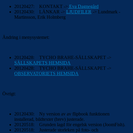
20120427: KONTAKT ->
Eva Dagnegård
20120430: LÄNKAR ->
LJUDFILER
-> Lundmark -
Martinsson, Erik Holmberg
Ändring i menysystemet:
20120428: TYCHO BRAHE-SÄLLSKAPET ->
SÄLLSKAPETS HEMSIDA
20120428: TYCHO BRAHE-SÄLLSKAPET ->
OBSERVATORIETS HEMSIDA
Övrigt:
20120430: Ny version av av flipbook funktionen
installerad, bildtexter (brev) justerade.
20120518: Grunden lagd för engelsk version (JoomFish).
20120518: Justerade storleken på foto- och