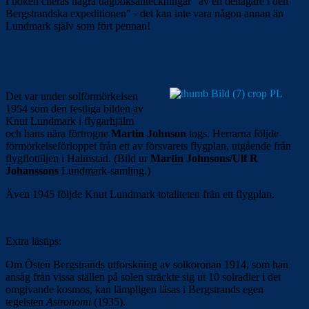
I boken citeras några dagboksanteckningar "av en deltagare i den
Bergstrandska expeditionen" - det kan inte vara någon annan än
Lundmark själv som fört pennan!
Det var under solförmörkelsen
1954 som den festliga bilden av
Knut Lundmark i flygarhjälm
och hans nära förtrogne
Martin Johnson
togs. Herrarna följde
förmörkelseförloppet från ett av försvarets flygplan, utgående från
flygflottiljen i Halmstad. (Bild ur
Martin Johnsons/Ulf R
Johanssons
Lundmark-samling.)
Även 1945 följde Knut Lundmark totaliteten från ett flygplan.
Extra lästips:
Om Östen Bergstrands utforskning av solkoronan 1914, som han
ansåg från vissa ställen på solen sträckte sig ut 10 solradier i det
omgivande kosmos, kan lämpligen läsas i Bergstrands egen
tegelsten
Astronomi
(1935).