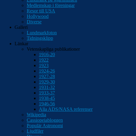
Medlemskap i föreningar
Resor till USA
Hollywood
Diverse
Galleri
Lundmarkfoton
Tidningsklipp
Länkar
Vetenskapliga publikationer
1916-20
1922
1923
1924-26
1927-28
1929-30
1931-32
1933-37
1938-45
1946-56
Alla ADS/NASA referenser
Wikipedia
Cassiopeiabloggen
Populär Astronomi
Ljudfiler