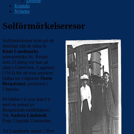
Diverse
Kontakt
Nyheter
Solförmörkelseresor
Solförmörkelser kom på ett
märkligt sätt att rama in
Knut Lundmarks
astronomiska liv. Redan
som 25-åring var han på
plats i Österforse, Lappland
(1914) för att som assistent
hjälpa sin välgörare
Östen
Bergstrand
, professor i
Uppsala.
På bilden t h syns han f ö
med en annan av
Bergstrands medhjälpare,
Frk
Andrea Lindstedt
.
Foto: Uppsala Universitet
Att Lundmark senare i livet