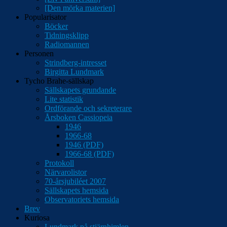
[Den mörka materien]
Popularisator
Böcker
Tidningsklipp
Radiomannen
Personen
Strindberg-intresset
Birgitta Lundmark
Tycho Brahe-sällskap
Sällskapets grundande
Lite statistik
Ordförande och sekreterare
Årsboken Cassiopeia
1946
1966-68
1946 (PDF)
1966-68 (PDF)
Protokoll
Närvarolistor
70-årsjubiléet 2007
Sällskapets hemsida
Observatoriets hemsida
Brev
Kuriosa
Lundmark på stjärnhimlen