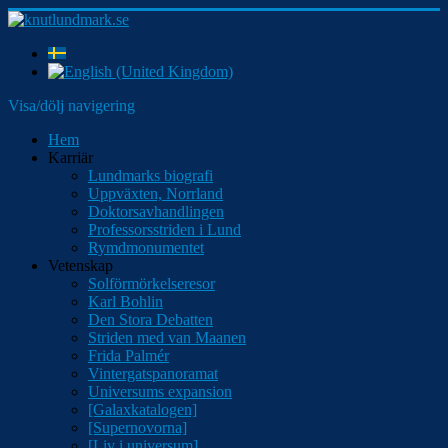
Visa/dölj navigering
Hem
Karriär
Lundmarks biografi
Uppväxten, Norrland
Doktorsavhandlingen
Professorsstriden i Lund
Rymdmonumentet
Vetenskap
Solförmörkelseresor
Karl Bohlin
Den Stora Debatten
Striden med van Maanen
Frida Palmér
Vintergatspanoramat
Universums expansion
[Galaxkatalogen]
[Supernovorna]
[Liv i universum]