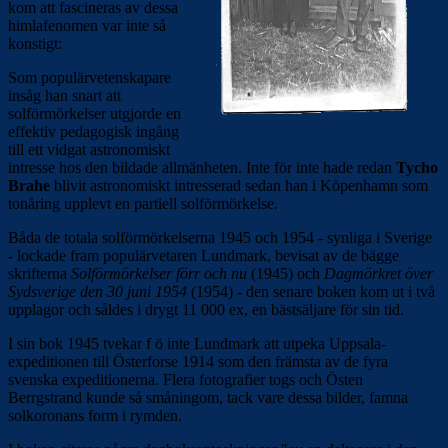
kom att fascineras av dessa
himlafenomen var inte så
konstigt:
Som populärvetenskapare
insåg han snart att
solförmörkelser utgjorde en
effektiv pedagogisk ingång
till ett vidgat astronomiskt
intresse hos den bildade allmänheten. Inte för inte hade redan
Tycho
Brahe
blivit astronomiskt intresserad sedan han i Köpenhamn som
tonåring upplevt en partiell solförmörkelse.
Båda de totala solförmörkelserna 1945 och 1954 - synliga i Sverige
- lockade fram populärvetaren Lundmark, bevisat av de bägge
skrifterna
Solförmörkelser förr och nu
(1945) och
Dagmörkret över
Sydsverige den 30 juni 1954
(1954) - den senare boken kom ut i två
upplagor och såldes i drygt 11 000 ex, en bästsäljare för sin tid.
I sin bok 1945 tvekar f ö inte Lundmark att utpeka Uppsala-
expeditionen till Österforse 1914 som den främsta av de fyra
svenska expeditionerna. Flera fotografier togs och Östen
Berrgstrand kunde så småningom, tack vare dessa bilder, famna
solkoronans form i rymden.