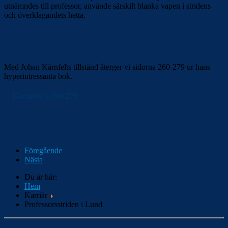
utnämndes till professor, använde särskilt blanka vapen i stridens
och överklagandets hetta.
Med Johan Kärnfelts tillstånd återger vi sidorna 260-279 ur hans
hyperintressanta bok.
Kärnfelt: s 260-279
Föregående
Nästa
Du är här:
Hem
Karriär
Professorsstriden i Lund