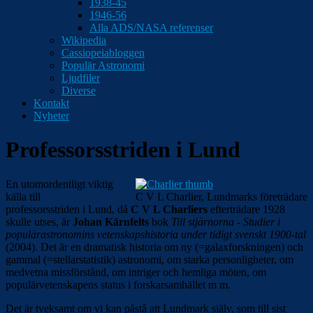
1938-45
1946-56
Alla ADS/NASA referenser
Wikipedia
Cassiopeiabloggen
Populär Astronomi
Ljudfiler
Diverse
Kontakt
Nyheter
Professorsstriden i Lund
En utomordentligt viktig
källa till
C V L Charlier, Lundmarks företrädare
professorsstriden i Lund, då
C V L Charliers
efterträdare 1928
skulle utses, är
Johan Kärnfelts
bok
Till stjärnorna - Studier i
populärastronomins vetenskapshistoria under tidigt svenskt 1900-tal
(2004). Det är en dramatisk historia om ny (=galaxforskningen) och
gammal (=stellar­statistik) astronomi, om starka personligheter, om
medvetna missförstånd, om intriger och hemliga möten, om
populärvetenskapens status i forskarsamhället m m.
Det är tveksamt om vi kan påstå att Lundmark själv, som till sist