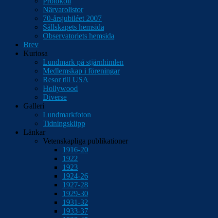
Protokoll
Närvarolistor
70-årsjubiléet 2007
Sällskapets hemsida
Observatoriets hemsida
Brev
Kuriosa
Lundmark på stjärnhimlen
Medlemskap i föreningar
Resor till USA
Hollywood
Diverse
Galleri
Lundmarkfoton
Tidningsklipp
Länkar
Vetenskapliga publikationer
1916-20
1922
1923
1924-26
1927-28
1929-30
1931-32
1933-37