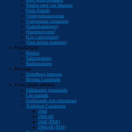
Striden med van Maanen
Frida Palmér
Vintergatspanoramat
Universums expansion
[Galaxkatalogen]
[Supernovorna]
[Liv i universum]
[Den mörka materien]
Popularisator
Böcker
Tidningsklipp
Radiomannen
Personen
Strindberg-intresset
Birgitta Lundmark
Tycho Brahe-sällskap
Sällskapets grundande
Lite statistik
Ordförande och sekreterare
Årsboken Cassiopeia
1946
1966-68
1946 (PDF)
1966-68 (PDF)