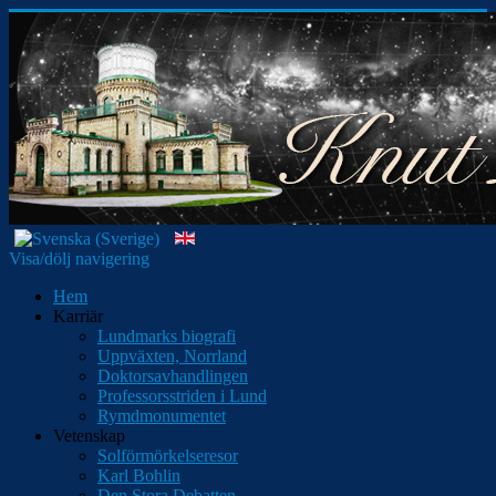
Visa/dölj navigering
Hem
Karriär
Lundmarks biografi
Uppväxten, Norrland
Doktorsavhandlingen
Professorsstriden i Lund
Rymdmonumentet
Vetenskap
Solförmörkelseresor
Karl Bohlin
Den Stora Debatten