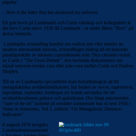
påpeka:
–
Here is the letter that has destroyed my universe.
Ett gott bevis på Lundmarks och Curtis vänskap och kollegialitet är
det brev Curtis skrev 1938 till Lundmark - se under fliken "Brev" på
denna hemsida.
Lundmarks avhandling handlar om varken mer eller mindre än
modern astronomisk historia, avhandlingen bidrog till ett klassiskt
paradigmskifte av närmast copernikanskt snitt. Den citerades också
av Curtis i "The Great Debate", den berömda diskussionen om
island universe-teorins vara eller icke-vara mellan Curtis och Harlow
Shapley.
Till en av Lundmarks specialiteter kom fortsättninsgvis att bli
metagalaktiska avståndsindikatorer, hur bruket av novor, supernovor,
superjättar, cepheider, klothopar etc kunde användas för att
avståndsbestämma galaxer och galaxhopar. Hur långt astronomins
"state of the art" kommit på området summerade han så sent 1956 i
Vistas in Astonomy
, Vol 2, artikeln "On Metagalactic Distance-
Indicators".
8 augusti 1976 invigdes
Lundmarksmonumentet
i Älvsbyn, landets första