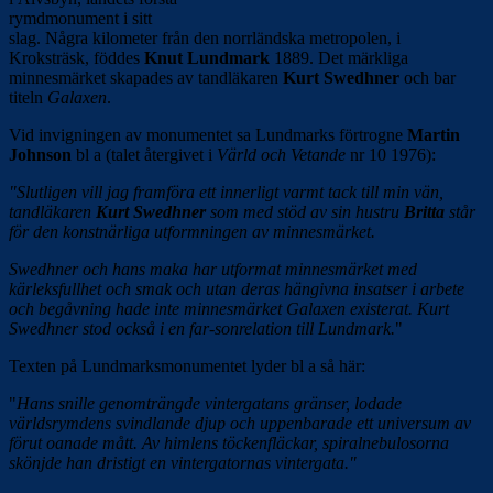
rymdmonument i sitt
slag. Några kilometer från den norrländska metropolen, i
Kroksträsk, föddes
Knut Lundmark
1889. Det märkliga
minnesmärket skapades av tandläkaren
Kurt Swedhner
och bar
titeln
Galaxen
.
Vid invigningen av monumentet sa Lundmarks förtrogne
Martin
Johnson
bl a (talet återgivet i
Värld och Vetande
nr 10 1976):
"Slutligen vill jag framföra ett innerligt varmt tack till min vän,
tandläkaren
Kurt Swedhner
som med stöd av sin hustru
Britta
står
för den konstnärliga utformningen av minnesmärket.
Swedhner och hans maka har utformat minnesmärket med
kärleksfullhet och smak och utan deras hängivna insatser i arbete
och begåvning hade inte minnesmärket Galaxen existerat.
Kurt
Swedhner stod också i en far-sonrelation till Lundmark.
"
Texten på Lundmarksmonumentet lyder bl a så här:
"
Hans snille genomträngde vintergatans gränser, lodade
världsrymdens svindlande djup och uppenbarade ett universum av
förut oanade mått. Av himlens töckenfläckar, spiralnebulosorna
skönjde han dristigt en vintergatornas vintergata."