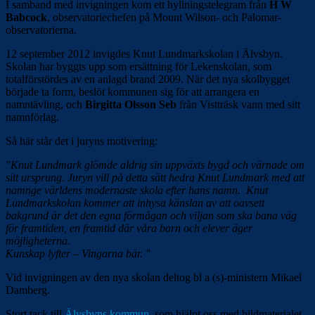
I samband med invigningen kom ett hyllningstelegram från
H W
Babcock
, observatoriechefen på Mount Wilson- och Palomar-
observatorierna.
12 september 2012 invigdes Knut Lundmarkskolan i Älvsbyn.
Skolan har byggts upp som ersättning för Lekenskolan, som
totalförstördes av en anlagd brand 2009. När det nya skolbygget
började ta form, beslöt kommunen sig för att arrangera en
namntävling, och
Birgitta Olsson Seb
från Vistträsk vann med sitt
namnförlag.
Så här står det i juryns motivering:
"Knut Lundmark glömde aldrig sin uppväxts bygd och värnade om
sitt ursprung.
Juryn vill på detta sätt hedra Knut Lundmark med att
namnge världens modernaste skola efter hans namn.
Knut
Lundmarkskolan kommer att inhysa känslan av att oavsett
bakgrund är det den egna förmågan och viljan som ska bana väg
för framtiden, en framtid där våra barn och elever äger
möjligheterna.
Kunskap lyfter – Vingarna bär. "
Vid invigningen av den nya skolan deltog bl a (s)-ministern Mikael
Damberg.
Stort tack till
Älvsbyns kommun
, som hjälpt oss med bildmaterialet,