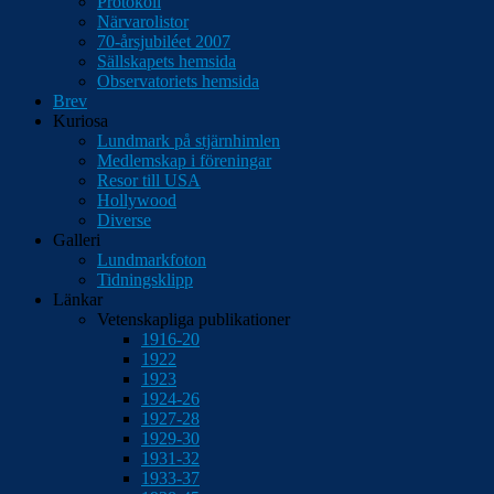
Protokoll
Närvarolistor
70-årsjubiléet 2007
Sällskapets hemsida
Observatoriets hemsida
Brev
Kuriosa
Lundmark på stjärnhimlen
Medlemskap i föreningar
Resor till USA
Hollywood
Diverse
Galleri
Lundmarkfoton
Tidningsklipp
Länkar
Vetenskapliga publikationer
1916-20
1922
1923
1924-26
1927-28
1929-30
1931-32
1933-37