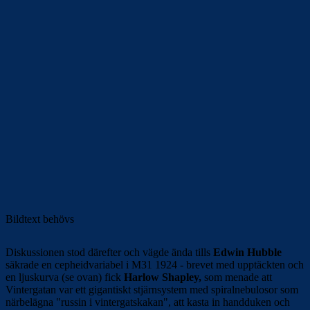
Bildtext behövs
Diskussionen stod därefter och vägde ända tills
Edwin Hubble
säkrade en cepheidvariabel i M31 1924 - brevet med upptäckten och
en ljuskurva (se ovan) fick
Harlow Shapley,
som menade att
Vintergatan var ett gigantiskt stjärnsystem med spiralnebulosor som
närbelägna "russin i vintergatskakan", att kasta in handduken och