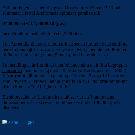
Avhandlingen är daterad Upsala Observatory 15 maj 1919 och
summerar i fetstil Andromeda-spiralens parallax till:
0",0000051+/-0",0000018 (p.e.)
med ett viktat medelvärde på 0",0000060
.
I ett Appendix tillägger Lundmark att sedan huvudarbetet slutförts
har sammanlagt 15 novor observerats i M31, men de nytillkomna
förändrar inte på någon avgörande punkt hans slutsatser.
I avhandlingen är Lundmark snubblande nära att införa begreppet
supernova
men nöjer sig med att beskriva Hartwigs nova 1885 (=
S And) som tillhörande "a giant type" medan övriga 14 beskrivs
som "dwarfs". - Novor i andra spiraler än M31 tillhörde sannolikt
denna krets av "the brightest kinds".
Ett sidoresultat av Lundmarks analyser var att Vintergatans
dimensioner måste skrivas ner till kanske under 100 000 ljusår i
diameter.