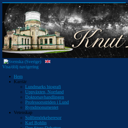
Visa/dölj navigering
Hem
Karriär
Lundmarks biografi
Uppväxten, Norrland
Doktorsavhandlingen
Professorsstriden i Lund
Rymdmonumentet
Vetenskap
Solförmörkelseresor
Karl Bohlin
Den Stora Debatten