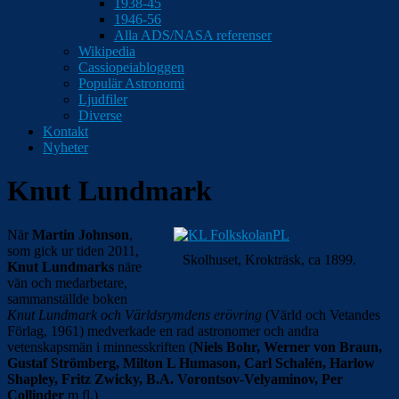
1938-45
1946-56
Alla ADS/NASA referenser
Wikipedia
Cassiopeiabloggen
Populär Astronomi
Ljudfiler
Diverse
Kontakt
Nyheter
Knut Lundmark
När
Martin Johnson
,
som gick ur tiden 2011,
Skolhuset, Krokträsk, ca 1899.
Knut Lundmarks
näre
vän och medarbetare,
sammanställde boken
Knut Lundmark och Världsrymdens erövring
(Värld och Vetandes
Förlag, 1961) medverkade en rad astronomer och andra
vetenskapsmän i minnesskriften (
Niels Bohr, Werner von Braun,
Gustaf Strömberg, Milton L Humason, Carl Schalén, Harlow
Shapley, Fritz Zwicky,
B.A. Vorontsov-Velyaminov, Per
Collinder
m fl.)