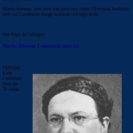
Martin Johnson, som även han hade sina rötter i Norrland, berättade
själv om Lundmarks karga barndom och uppväxtår.
Här följer det bidraget:
Martin Johnson: Lundmarks uppväxt
1920 lade
Knut
Lundmark
fram sin
78-sidiga