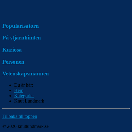
Popularisatorn
På stjärnhimlen
Kuriosa
Personen
Vetenskapsmannen
Du är här:
Hem
Kategorier
Knut Lundmark
Tillbaka till toppen
© 2026 knutlundmark.se