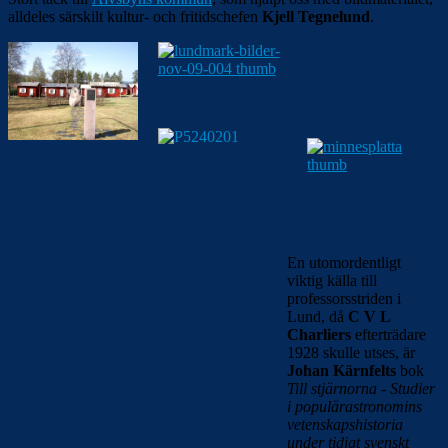
alldeles särskilt kultur- och fritidschefen
Kjell Tegnelund
.
En utomordentligt
viktig källa till
professorsstriden i
Lund, då
C V L
Charliers
efterträdare
1928 skulle utses, är
Johan Kärnfelts
bok
Till stjärnorna - Studier
i populärastronomins
vetenskapshistoria
under tidigt svenskt