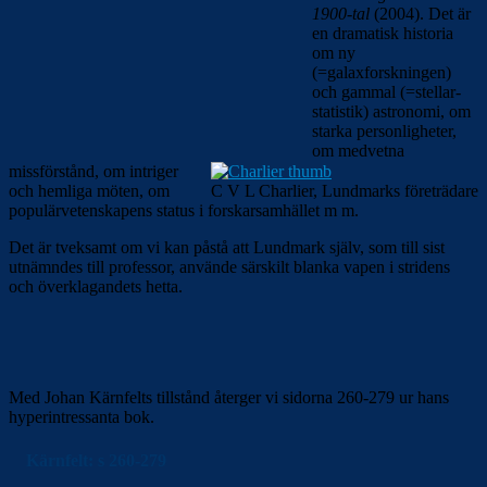
1900-tal
(2004). Det är
en dramatisk historia
om ny
(=galaxforskningen)
och gammal (=stellar­
statistik) astronomi, om
starka personligheter,
om medvetna
missförstånd, om intriger
och hemliga möten, om
C V L Charlier, Lundmarks företrädare
populärvetenskapens status i forskarsamhället m m.
Det är tveksamt om vi kan påstå att Lundmark själv, som till sist
utnämndes till professor, använde särskilt blanka vapen i stridens
och överklagandets hetta.
Med Johan Kärnfelts tillstånd återger vi sidorna 260-279 ur hans
hyperintressanta bok.
Kärnfelt: s 260-279