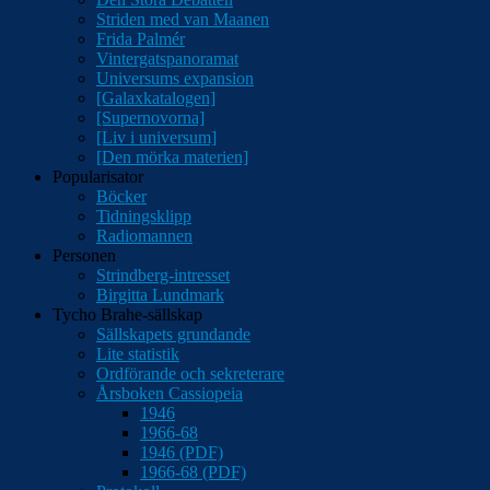
Striden med van Maanen
Frida Palmér
Vintergatspanoramat
Universums expansion
[Galaxkatalogen]
[Supernovorna]
[Liv i universum]
[Den mörka materien]
Popularisator
Böcker
Tidningsklipp
Radiomannen
Personen
Strindberg-intresset
Birgitta Lundmark
Tycho Brahe-sällskap
Sällskapets grundande
Lite statistik
Ordförande och sekreterare
Årsboken Cassiopeia
1946
1966-68
1946 (PDF)
1966-68 (PDF)