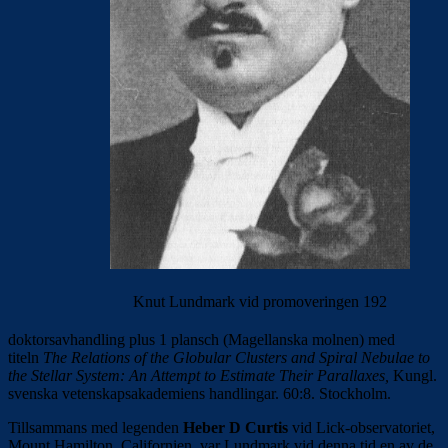
Knut Lundmark vid promoveringen 192
doktorsavhandling plus 1 plansch (Magellanska molnen) med
titeln
The Relations of the Globular Clusters and Spiral Nebulae to
the Stellar System: An Attempt to Estimate Their Parallaxes,
Kungl.
svenska vetenskapsakademiens handlingar. 60:8. Stockholm.
Tillsammans med legenden
Heber D Curtis
vid Lick-observatoriet,
Mount Hamilton, Californien, var Lundmark vid denna tid en av de