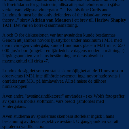
få företrädarna för galaxteorin, alltså att spiralnebulosorna i själva
verket var avlägsna vintergator. "... By this time Curtis and
Lundmark must be the only defenders of the island-universe
theory..." skrev
Adrian van Maanen
i ett brev till
Harlow Shapley
1921. Det var en korrekt sammanfattning.
A och O för diskussionen var hur avstånden kunde bestämmas.
Genom att jämföra novors ljusstyrkor under maximum i M31 med
dem i vår egen vintergata, kunde Lundmark placera M31 minst 650
000 ljusår bort (ungefär en fjärdedel av dagens moderna mätningar).
Utgångspunkten var hans bestämning av deras absoluta
maxmagnitud till cirka -7.
Lundmark såg det som en statistisk omöjlighet att de 11 novor som
observerats i M31 inte tillhörde systemet; inga novor hade synts i
området runt M31 på himlavalvet. Alltså måste de tillhöra
himlakroppen.
Även andra "avståndsindikatorer" användes - t ex Wolfs fotografier
av spiralers mörka stoftmoln, vars bredd jämfördes med
Vintergatans.
Även studierna av spiralernas skenbara storlekar ingick i hans
bestämning av deras respektive avstånd. Utgångspunkten var att
spiralerna var lika stora.